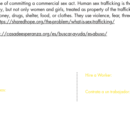
se of committing a commercial sex act. Human sex trafficking is 
ily, but not only women and girls, treated as property of the traffi
ney, drugs, shelter, food, or clothes. They use violence, fear, thre
ttps://sharedhope.org/the-problem/what-is-sex-trafficking/
s://casadeesperanza.org/es/buscar-ayuda/es-abuso/
Hire a Worker:
ntral Park, Chicago, IL 60625
773-588-2641
nos:
Contrata a un trabajador
ntral Park, Chicago, IL 60625
773-588-2641