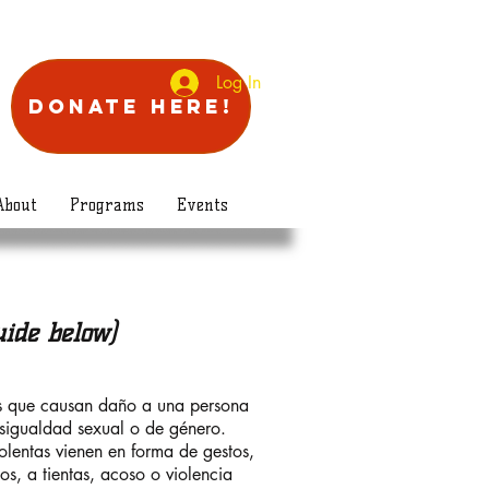
Log In
Donate Here!
About
Programs
Events
uide below)
es que causan daño a una persona
esigualdad sexual o de género.
olentas vienen en forma de gestos,
s, a tientas, acoso o violencia