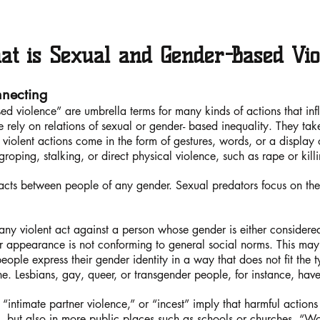
at is Sexual and Gender-Based Vio
nnecting
d violence” are umbrella terms for many kinds of actions that inf
re rely on relations of sexual or gender- based inequality. They ta
violent actions come in the form of gestures, words, or a display o
oping, stalking, or direct physical violence, such as rape or killi
 acts between people of any gender. Sexual predators focus on the
ny violent act against a person whose gender is either considered i
 appearance is not conforming to general social norms. This may b
people express their gender identity in a way that does not fit th
. Lesbians, gay, queer, or transgender people, for instance, have 
“intimate partner violence,” or “incest” imply that harmful actions
, but also in more public places such as schools or churches. “Wo