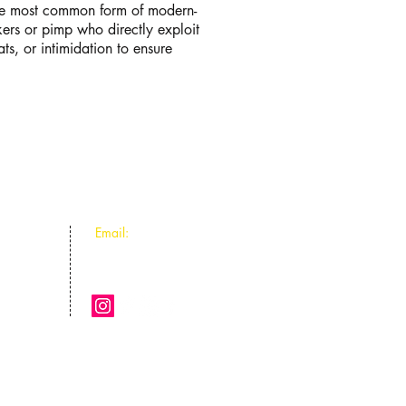
the most common form of modern-
ckers or pimp who directly exploit
ats, or intimidation to ensure
Email:
info@latinounion.org
: