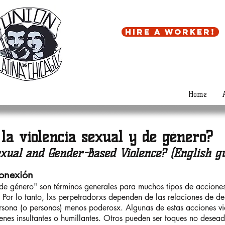
Hire a worker!
Home
 la violencia sexual y de género?
xual and Gender-Based Violence? (English g
onexión
a de género" son términos generales para muchos tipos de accion
Por lo tanto, lxs perpetradorxs dependen de las relaciones de d
rsona (o personas) menos poderosx. Algunas de estas acciones vi
nes insultantes o humillantes. Otros pueden ser toques no deseado