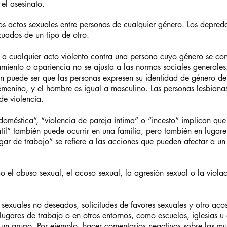
 el asesinato.
 los actos sexuales entre personas de cualquier género. Los depred
uados de un tipo de otro.
e a cualquier acto violento contra una persona cuyo género se cons
iento o apariencia no se ajusta a las normas sociales generales.
n puede ser que las personas expresen su identidad de género de
emenino, y el hombre es igual a masculino. Las personas lesbiana
de violencia.
doméstica”, “violencia de pareja íntima” o “incesto” implican qu
ntil” también puede ocurrir en una familia, pero también en luga
lugar de trabajo” se refiere a las acciones que pueden afectar a u
o el abuso sexual, el acoso sexual, la agresión sexual o la violaci
sexuales no deseados, solicitudes de favores sexuales y otro acos
lugares de trabajo o en otros entornos, como escuelas, iglesias u
 un grupo. Por ejemplo, hacer comentarios negativos sobre las m