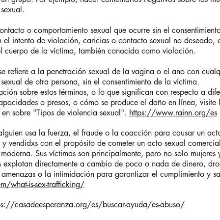
sexual.
 contacto o comportamiento sexual que ocurre sin el consentimiento
 el intento de violación, caricias o contacto sexual no deseado, o
el cuerpo de la víctima, también conocida como violación.
 se refiere a la penetración sexual de la vagina o el ano con cual
sexual de otra persona, sin el consentimiento de la víctima.
ción sobre estos términos, o lo que significan con respecto a di
apacidades o presos, o cómo se produce el daño en línea, visite
 en sobre "Tipos de violencia sexual".
https://www.rainn.org/es
alguien usa la fuerza, el fraude o la coacción para causar un ac
y vendidxs con el propósito de cometer un acto sexual comercial.
moderna. Sus víctimas son principalmente, pero no solo mujeres 
as explotan directamente a cambio de poco o nada de dinero, dro
as amenazas o la intimidación para garantizar el cumplimiento y s
/what-is-sex-trafficking/
ps://casadeesperanza.org/es/buscar-ayuda/es-abuso/