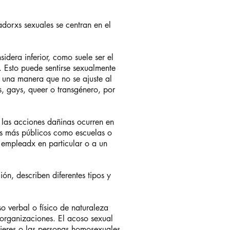
adorxs sexuales se centran en el
idera inferior, como suele ser el
 Esto puede sentirse sexualmente
 una manera que no se ajuste al
s, gays, queer o transgénero, por
e las acciones dañinas ocurren en
res más públicos como escuelas o
n empleadx en particular o a un
ón, describen diferentes tipos y
o verbal o físico de naturaleza
 organizaciones. El acoso sexual
ujeres o las personas homosexuales