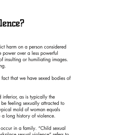
lence?
lict harm on a person considered
ke power over a less powerful
f insulting or humiliating images.
ng.
 fact that we have sexed bodies of
nferior, as is typically the
e feeling sexually attracted to
e typical mold of woman equals
a long history of violence.
 occur in a family. “Child sexual
rkplace sexual violence” refers to