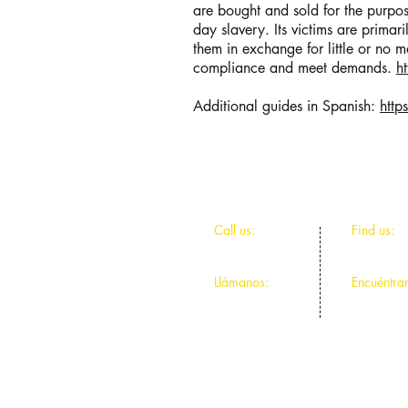
are bought and sold for the purpo
day slavery. Its victims are primar
them in exchange for little or no mo
compliance and meet demands.
h
Additional guides in Spanish:
http
​​Call us:
​Find us:
312-491-9044
4811 N Ce
Llámanos:
Encuéntra
312-491-9044
4811 N Ce