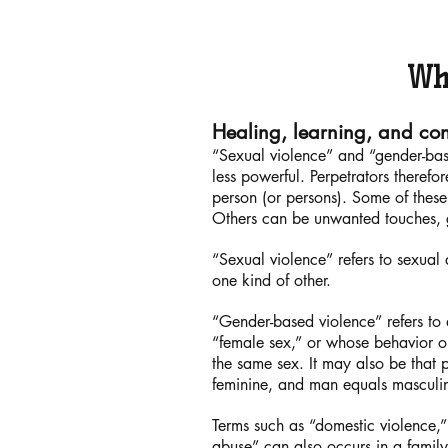
Wh
Healing, learning, and co
“Sexual violence” and “gender-base
less powerful. Perpetrators therefo
person (or persons). Some of these 
Others can be unwanted touches, gr
“Sexual violence” refers to sexual
one kind of other.
“Gender-based violence” refers to a
“female sex,” or whose behavior or
the same sex. It may also be that 
feminine, and man equals masculine
Terms such as “domestic violence,” 
abuse” can also occurs in a family