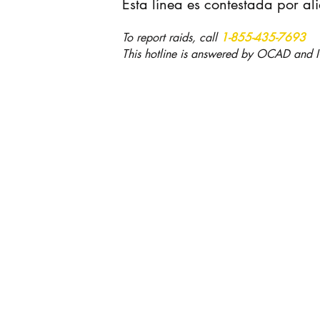
Esta línea es contestada por a
To report raids, call
1-855-435-7693
This hotline is answered by OCAD and IC
ión Latina agradece a nuestrxs al
atino Union thanks our supporter