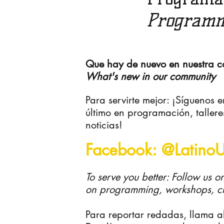
rotecciones de
Program
om OSHA,
link
ada de
Que hay de nuevo en nuestra 
ration raid,
What's new in our community
Para servirte mejor: ¡Síguenos
2018!
último en programación, talleres
rt!
noticias!
olencia sexual,
Facebook: @Latino
ence,
link
encia sexual,
bajar
To serve you better: Follow us o
ual violence,
on programming, workshops, cl
Para reportar redadas, llama a