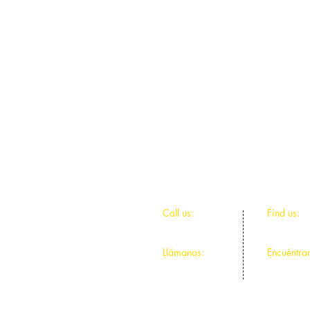
The Chicago Community Trust
Chicago Foundation for Women
The Landau Family Foundation
​​Call us:
​Find us:
312-491-9044
4811 N Ce
Llámanos:
Encuéntra
312-491-9044
4811 N Ce