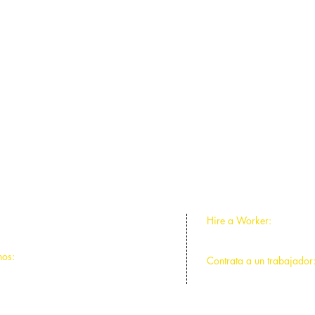
National Domestic Workers Alliance
The Field Foundation of Illinois
The Polk Bros. Foundation
Hire a Worker:
ntral Park, Chicago, IL 60625
773-588-2641
nos:
Contrata a un trabajador
ntral Park, Chicago, IL 60625
773-588-2641