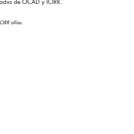
liadxs de OCAD y ICIRR.
IRR allies.
iadxs
s