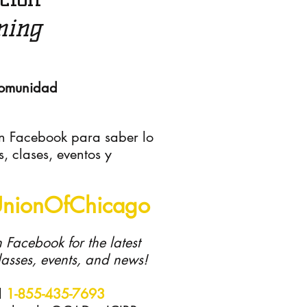
ming
comunidad
 en Facebook para saber lo
, clases, eventos y
UnionOfChicago
n Facebook for the latest
asses, events, and news!
l
1-855-435-7693