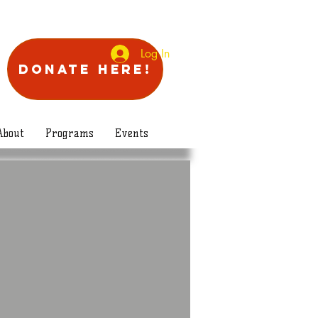
Log In
Donate Here!
About
Programs
Events